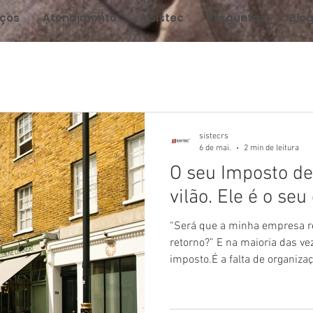
iços
Atendimento
A Sistec
Perguntas
Blo
sistecrs
6 de mai.
2 min de leitura
O seu Imposto de
vilão. Ele é o seu
“Será que a minha empresa 
retorno?” E na maioria das ve
imposto.É a falta de organiz
durante o ano.