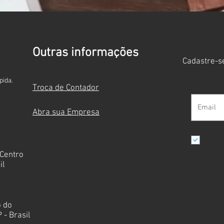
Outras informações
Cadastre-se
pida.
Email
Troca de Contador
Abra sua Empresa
Quero
 Centro
il
o do
 - Brasil