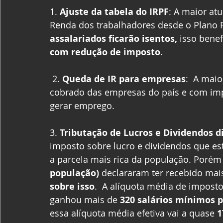
1. 
Ajuste da tabela do IRPF
: A maior at
Renda dos trabalhadores desde o Plano 
assalariados ficarão isentos,
 isso benef
com redução de imposto
.
 2. 
Queda de IR para empresas
:  A maio
cobrado das empresas do país e com imp
gerar emprego. 
3. 
Tributação de Lucros e Dividendos d
imposto sobre lucro e dividendos que est
a parcela mais rica da população. Porém
população)
 declararam ter recebido mai
sobre isso
.  A alíquota média de impost
ganhou mais de 
320 salários mínimos p
essa alíquota média efetiva vai a quase 
1