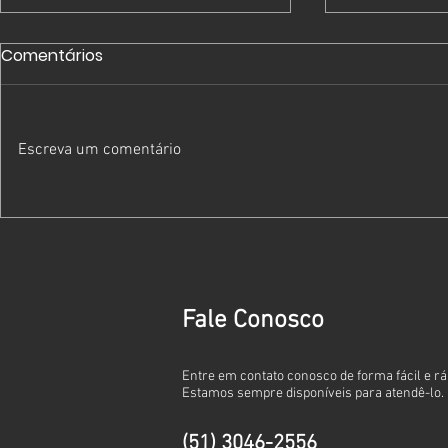
Comentários
Escreva um comentário
Como a desorganização
O seu Imp
financeira afeta pequenas
não é o vilã
empresas na hora de
espelho.
cumprir obrigações
Fale Conosco
fiscais.
​Entre em contato conosco de forma fácil e rá
Estamos sempre disponíveis para atendê-lo.
(51) 3046-2556