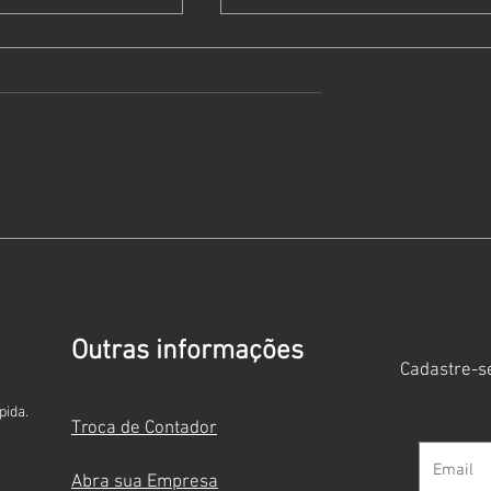
osto de Renda
Dia do Empreendedoris
o. Ele é o seu
Feminino: o peso que vo
carrega — e a força que
talvez você ainda não
Outras informações
reconheça
Cadastre-se
pida.
Email
Troca de Contador
Abra sua Empresa